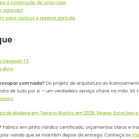
ara a construção de uma casa
o agrícola?
m solos rústicos e reserva agrícola
que
da Desgado T3
 Alvor
preocupar com nada?
Do projeto de arquitetura ao licenciame
trata de tudo por si — um verdadeiro serviço chave na mão. Só
nnosco
.
sa de Madeira em Terreno Rústico em 2026: Regras, Exceções e
?
Fabrico em pinho nórdico certificado, orçamentos claros e tr
ia pós-venda que se mantém depois da entrega. Conheça os
mo