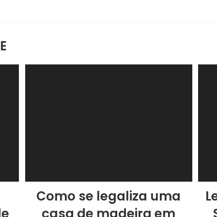
E
a
Como se legaliza uma
L
de
casa de madeira em