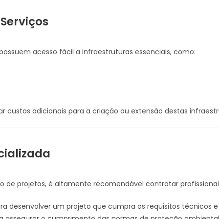
 Serviços
ossuem acesso fácil a infraestruturas essenciais, como:
ar custos adicionais para a criação ou extensão destas infraestr
cializada
o de projetos, é altamente recomendável contratar profissionai
ra desenvolver um projeto que cumpra os requisitos técnicos e 
a assegurar o cumprimento das normas de proteção ambiental