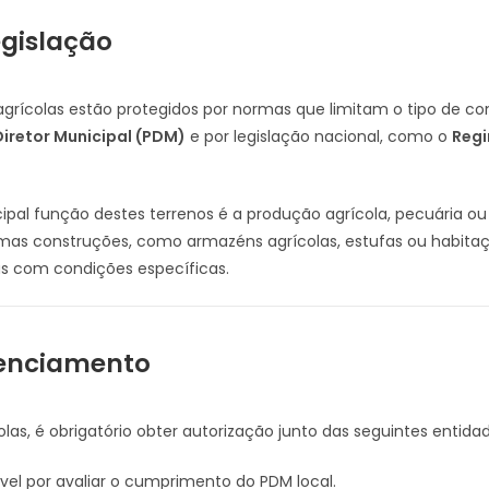
egislação
agrícolas estão protegidos por normas que limitam o tipo de co
Diretor Municipal (PDM)
e por legislação nacional, como o
Regi
ipal função destes terrenos é a produção agrícola, pecuária ou f
as construções, como armazéns agrícolas, estufas ou habitaçõ
as com condições específicas.
icenciamento
las, é obrigatório obter autorização junto das seguintes entidad
el por avaliar o cumprimento do PDM local.