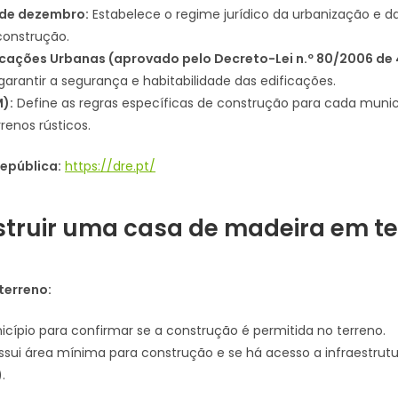
6 de dezembro:
Estabelece o regime jurídico da urbanização e da
construção.
cações Urbanas (aprovado pelo Decreto-Lei n.º 80/2006 de 4
arantir a segurança e habitabilidade das edificações.
):
Define as regras específicas de construção para cada municíp
renos rústicos.
República:
https://dre.pt/
truir uma casa de madeira em ter
 terreno:
cípio para confirmar se a construção é permitida no terreno.
ossui área mínima para construção e se há acesso a infraestrut
.