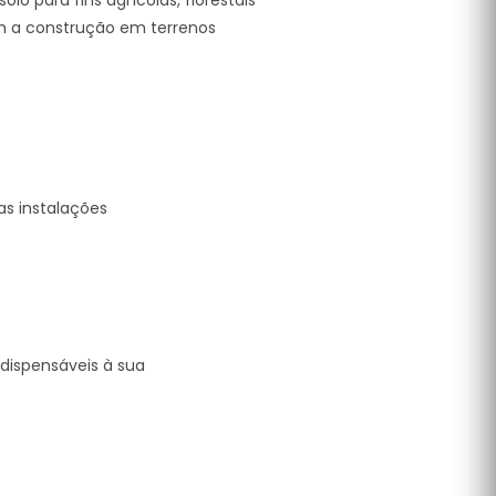
o para fins agrícolas, florestais
em a construção em terrenos
as instalações
dispensáveis à sua