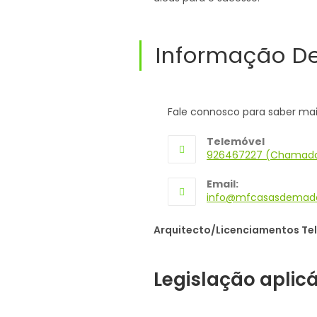
Informação D
Fale connosco para saber mai
Telemóvel
926467227 (Chamada
Opens
Email:
in
info@mfcasasdemade
your
application
Arquitecto/Licenciamentos Te
Legislação aplicá