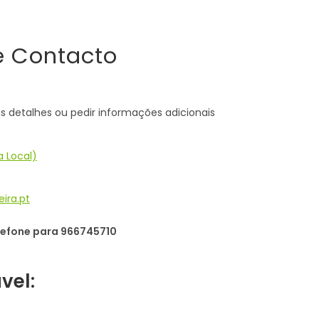
e Contacto
s detalhes ou pedir informações adicionais
 Local)
Opens
ira.pt
in
your
lefone para 966745710
application
vel: