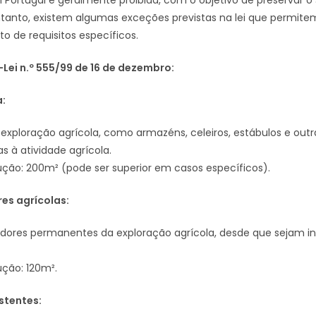
ortugal é geralmente proibida, com o objetivo de preservar o sol
ntanto, existem algumas exceções previstas na lei que permit
o de requisitos específicos.
Lei n.º 555/99 de 16 de dezembro:
a:
exploração agrícola, como armazéns, celeiros, estábulos e outr
s à atividade agrícola.
ção: 200m² (pode ser superior em casos específicos).
es agrícolas:
dores permanentes da exploração agrícola, desde que sejam in
ção: 120m².
istentes: