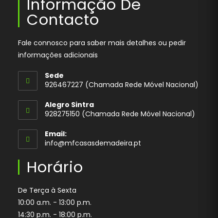
Informação De
Contacto
Fale connosco para saber mais detalhes ou pedir
informações adicionais
Sede
926467227 (Chamada Rede Móvel Nacional)
Opens
Alegro Sintra
in
928275150 (Chamada Rede Móvel Nacional)
your
application
Email:
Opens
info@mfcasasdemadeira.pt
in
your
Horário
application
De Terça à Sexta
10:00 a.m. - 13:00 p.m.
14:30 p.m. - 18:00 p.m.