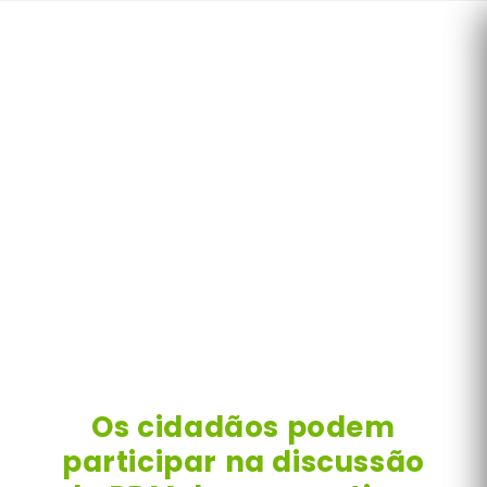
Skip
to
content
Os cidadãos podem
participar na discussão