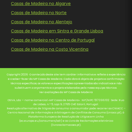
Casas de Madeira no Algarve
Casas de Madeira no Norte
Casas de Madeira no Alentejo
Casas de Madeira em Sintra e Grande Lisboa
Casas de Madeira no Centro de Portugal
Casas de Madeira na Costa Vicentina
Copyright 2026 · O conteúdo deste site tem caráter informativo e reflete a experiência
e o saber-fazer da MF Casas de Madeira. Cada obra é objeto de projeto e confirmação
técnica específicos; os valores e especificações apresentados são indicativos e não
substituem o orçamento e o projeto elaborados pela nossa equipa técnica.
Ver avaliações da MF Casas de Madeira
OSIVA, Lda — nome comercial «MF Casas de Madeira» · NIF/NIPC 517 096 102 · Sede: Rua
de Lisboa, n.º 5, Loja 9, 2765-240 Estoril, Portugal.
Resolução alternativa de litígios de consumo: o consumidor pode recorrer ao CNIACC –
Centro Nacional de Informação e Arbitragem de Conflitos de Consumo (cniacc.pt), à
Plataforma Europeia de Resolução de Litígios em Linha
(ec.europa.eu/consumers/odr) e ao Livro de Reclamações eletrónico
(livroreclamacoes.pt).