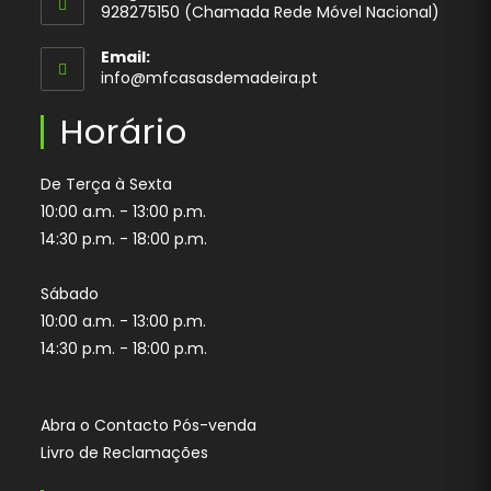
928275150 (Chamada Rede Móvel Nacional)
your
application
Email:
Opens
info@mfcasasdemadeira.pt
in
your
Horário
application
De Terça à Sexta
10:00 a.m. - 13:00 p.m.
14:30 p.m. - 18:00 p.m.
Sábado
10:00 a.m. - 13:00 p.m.
14:30 p.m. - 18:00 p.m.
Abra o Contacto Pós-venda
Livro de Reclamações