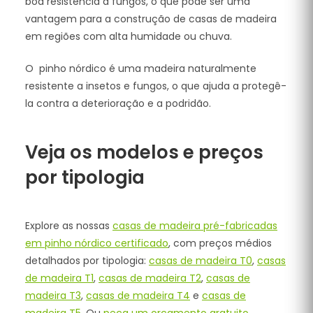
boa resistência a fungos, o que pode ser uma
vantagem para a construção de casas de madeira
em regiões com alta humidade ou chuva.
O pinho nórdico é uma madeira naturalmente
resistente a insetos e fungos, o que ajuda a protegê-
la contra a deterioração e a podridão.
Veja os modelos e preços
por tipologia
Explore as nossas
casas de madeira pré-fabricadas
em pinho nórdico certificado
, com preços médios
detalhados por tipologia:
casas de madeira T0
,
casas
de madeira T1
,
casas de madeira T2
,
casas de
madeira T3
,
casas de madeira T4
e
casas de
madeira T5
. Ou
peça um orçamento gratuito
.