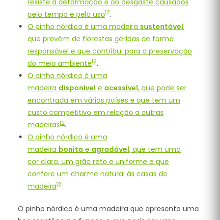
resiste à deformação e ao desgaste causados
1
2
pelo tempo e pelo uso
.
O pinho nórdico é uma madeira
sustentável
,
que provém de florestas geridas de forma
responsável e que contribui para a preservação
1
2
do meio ambiente
.
O pinho nórdico é uma
madeira
disponível
e
acessível
, que pode ser
encontrada em vários países e que tem um
custo competitivo em relação a outras
1
2
madeiras
.
O pinho nórdico é uma
madeira
bonita
e
agradável
, que tem uma
cor clara, um grão reto e uniforme e que
confere um charme natural às casas de
1
2
madeira
.
O pinho nórdico é uma madeira que apresenta uma