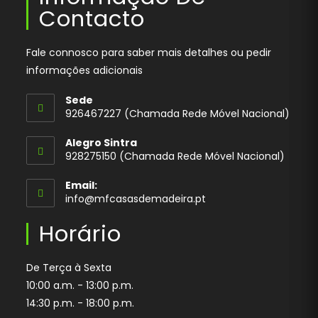
Contacto
Fale connosco para saber mais detalhes ou pedir
informações adicionais
Sede
926467227 (Chamada Rede Móvel Nacional)
Opens
Alegro Sintra
in
928275150 (Chamada Rede Móvel Nacional)
your
application
Email:
Opens
info@mfcasasdemadeira.pt
in
your
Horário
application
De Terça à Sexta
10:00 a.m. - 13:00 p.m.
14:30 p.m. - 18:00 p.m.