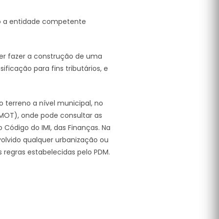
so a entidade competente
uer fazer a construção de uma
ficação para fins tributários, e
o terreno a nível municipal, no
PMOT), onde pode consultar as
o Código do IMI, das Finanças. Na
volvido qualquer urbanização ou
s regras estabelecidas pelo PDM.