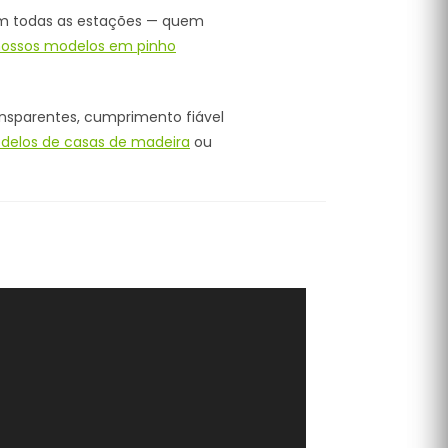
 em todas as estações — quem
ossos modelos em pinho
ansparentes, cumprimento fiável
delos de casas de madeira
ou