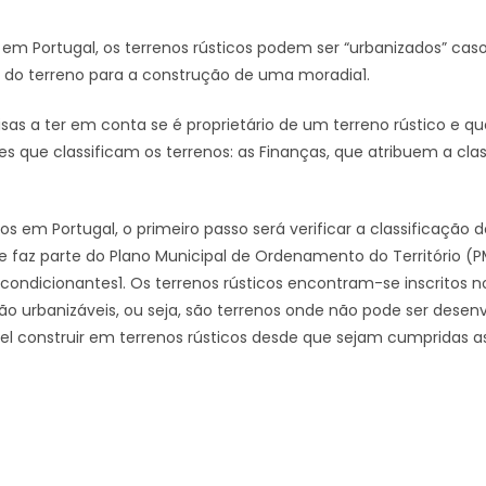
em Portugal, os terrenos rústicos podem ser “urbanizados” ca
 do terreno para a construção de uma moradia1.
sas a ter em conta se é proprietário de um terreno rústico e q
 que classificam os terrenos: as Finanças, que atribuem a classi
os em Portugal, o primeiro passo será verificar a classificação d
ue faz parte do Plano Municipal de Ordenamento do Território (
s condicionantes1. Os terrenos rústicos encontram-se inscritos n
ão urbanizáveis, ou seja, são terrenos onde não pode ser desen
vel construir em terrenos rústicos desde que sejam cumpridas a