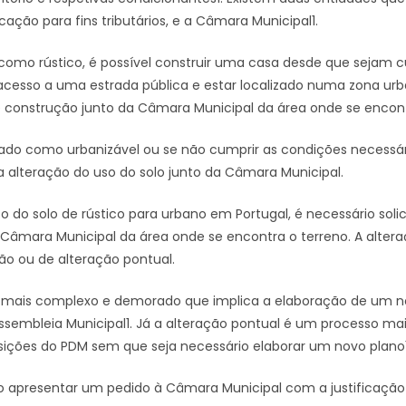
cação para fins tributários, e a Câmara Municipal1.
do como rústico, é possível construir uma casa desde que sejam
acesso a uma estrada pública e estar localizado numa zona urba
 construção junto da Câmara Municipal da área onde se encont
ficado como urbanizável ou se não cumprir as condições necessár
a alteração do uso do solo junto da Câmara Municipal.
uso do solo de rústico para urbano em Portugal, é necessário sol
a Câmara Municipal da área onde se encontra o terreno. A alter
ão ou de alteração pontual.
 mais complexo e demorado que implica a elaboração de um n
Assembleia Municipal1. Já a alteração pontual é um processo ma
ições do PDM sem que seja necessário elaborar um novo plano1
o apresentar um pedido à Câmara Municipal com a justificação