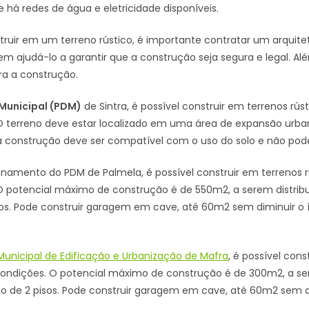
há redes de água e eletricidade disponíveis.
uir em um terreno rústico, é importante contratar um arquitet
em ajudá-lo a garantir que a construção seja segura e legal. Al
ra a construção.
 Municipal (PDM)
de Sintra, é possível construir em terrenos rú
 terreno deve estar localizado em uma área de expansão urban
, a construção deve ser compatível com o uso do solo e não pod
namento do PDM de Palmela, é possível construir em terrenos 
 potencial máximo de construção é de 550m2, a serem distrib
os. Pode construir garagem em cave, até 60m2 sem diminuir o 
unicipal de Edificação e Urbanização de Mafra
, é possível con
ndições. O potencial máximo de construção é de 300m2, a ser
 de 2 pisos. Pode construir garagem em cave, até 60m2 sem dim