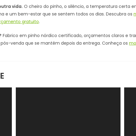
utra vida.
O cheiro do pinho, o silêncio, a temperatura certa
a e um bem-estar que se sentem todos os dias. Descubra os
n
çamento gratuito
.
?
Fabrico em pinho nórdico certificado, orçamentos claros e tr
ia pós-venda que se mantém depois da entrega. Conheça os
mo
E