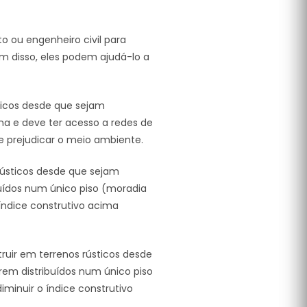
o ou engenheiro civil para
ém disso, eles podem ajudá-lo a
sticos desde que sejam
a e deve ter acesso a redes de
e prejudicar o meio ambiente.
rústicos desde que sejam
uídos num único piso (moradia
índice construtivo acima
struir em terrenos rústicos desde
em distribuídos num único piso
inuir o índice construtivo