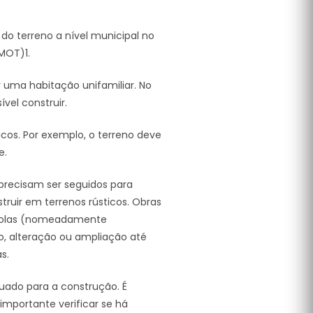
 do terreno a nível municipal no
MOT)1.
r uma habitação unifamiliar. No
vel construir.
cos. Por exemplo, o terreno deve
e.
 precisam ser seguidos para
truir em terrenos rústicos. Obras
ícolas (nomeadamente
o, alteração ou ampliação até
s.
quado para a construção. É
 importante verificar se há