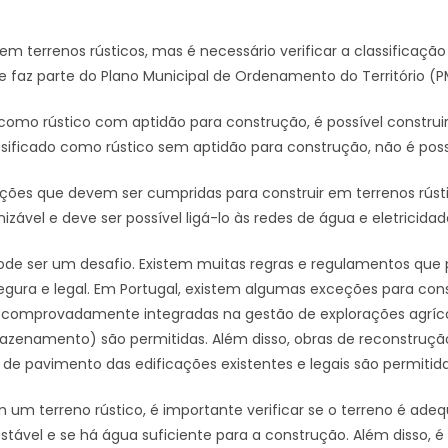
 em terrenos rústicos, mas é necessário verificar a classificação
ue faz parte do Plano Municipal de Ordenamento do Território (P
o como rústico com aptidão para construção, é possível construi
assificado como rústico sem aptidão para construção, não é possí
ições que devem ser cumpridas para construir em terrenos rústi
zável e deve ser possível ligá-lo às redes de água e eletricidad
pode ser um desafio. Existem muitas regras e regulamentos que
egura e legal. Em Portugal, existem algumas exceções para cons
do comprovadamente integradas na gestão de explorações agr
azenamento) são permitidas. Além disso, obras de reconstruçã
de pavimento das edificações existentes e legais são permitida
 um terreno rústico, é importante verificar se o terreno é ade
estável e se há água suficiente para a construção. Além disso, é