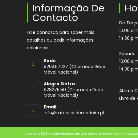
Informação De
Ho
Contacto
De Terça
10:00 a.m
Fale connosco para saber mais
14:30 p.m
detalhes ou pedir informações
adicionais
Sábado
Sede
10:00 a.m
926467227 (Chamada Rede
14:30 p.m
Móvel Nacional)
Opens
Alegro Sintra
in
928275150 (Chamada Rede
Abra o 
your
Móvel Nacional)
Livro d
application
Email:
Opens
info@mfcasasdemadeira.pt
in
your
application
Copyright 2026 · O conteúdo deste site tem caráter informativo e reflete a exp