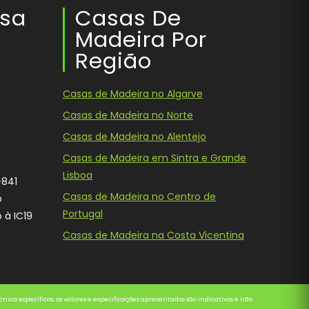
ssa
Casas De
Madeira Por
Região
Casas de Madeira no Algarve
Casas de Madeira no Norte
Casas de Madeira no Alentejo
Casas de Madeira em Sintra e Grande
Lisboa
-841
Casas de Madeira no Centro de
o
Portugal
 à IC19
Casas de Madeira na Costa Vicentina
ok
ica específicos; os valores e especificações apresentados são indicativos e não