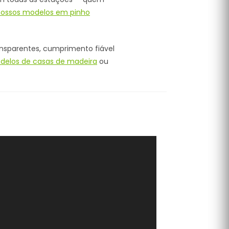
ossos modelos em pinho
ansparentes, cumprimento fiável
delos de casas de madeira
ou