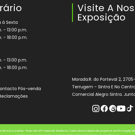
rário
Visite A No
Exposição
 à Sexta
. - 13:00 p.m.
. - 18:00 p.m.
. - 13:00 p.m.
. - 18:00 p.m.
Morada:R. do Porteval 2, 2705
Terrugem - Sintra E No Centr
Contacto Pós-venda
Comercial Alegro Sintra. Junto
e Reclamações
Instagram
Facebook
Threads
Youtube
Tikt
eriência e o saber-fazer da MF Casas de Madeira. Cada obra é objeto de projeto e confirmação técn