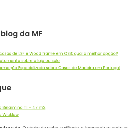
 blog da MF
casas de LSF e Wood frame em OSB: qual a melhor opção?
etamente sobre a laje ou solo
formação Especializada sobre Casas de Madeira em Portugal
que
a Belarmina T1 – 47 m2
a Wicklow
utra vida.
O cheiro do pinho, o silêncio, a temperatura certa