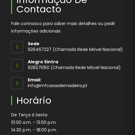
Contacto
Fale connosco para saber mais detalhes ou pedir
informações adicionais
Sede
926467227 (Chamada Rede Móvel Nacional)
Opens
Alegro Sintra
in
928275150 (Chamada Rede Móvel Nacional)
your
application
Email:
Opens
info@mfcasasdemadeira.pt
in
your
Horário
application
De Terça à Sexta
10:00 a.m. - 13:00 p.m.
14:30 p.m. - 18:00 p.m.