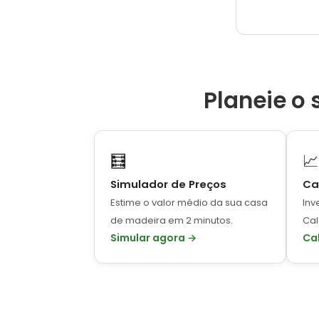
satisfei
respeitaram
e montagem
boca, nã
cumprem 
Aceitam as
Planeie o
um e tenta
opção,
informação
comprar mat
instalado p
🧮
📈
não t
Simulador de Preços
Ca
São sin
responder
Estime o valor médio da sua casa
Inv
A equipa 
de madeira em 2 minutos.
Cal
foi excelent
Simular agora →
Cal