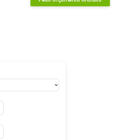
 casas por
Casas de M
a e área
Pinho Nórdi
Certificado
O nosso pinho nórdico é Cert
reconhecidas como o FSC (Fo
PEFC (Programme for the End
Certification).
Desde o primeiro projeto, a 
acreditou que uma casa é ma
telhados: é o reflexo de sonh
únicos. Cada peça de madeira