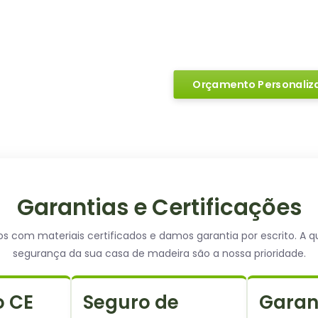
planta. A nossa equipa técni
e apresentará uma estimativ
ou compromissos
.
Orçamento Personaliz
Garantias e Certificações
 com materiais certificados e damos garantia por escrito. A q
segurança da sua casa de madeira são a nossa prioridade.
 CE
Seguro de
Garan