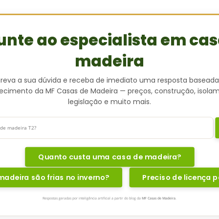
unte ao especialista em cas
madeira
creva a sua dúvida e receba de imediato uma resposta baseada
cimento da MF Casas de Madeira — preços, construção, isola
legislação e muito mais.
Quanto custa uma casa de madeira?
adeira são frias no inverno?
Preciso de licença p
Respostas geradas por inteligência artificial a partir do blog da
MF Casas de Madeira
.