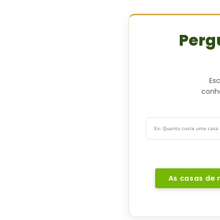
Perg
Es
conhe
As casas de m