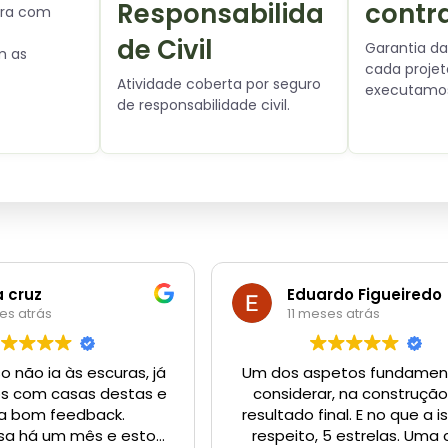
Responsabilida
contr
tura com
de Civil
Garantia da
m as
cada proje
Atividade coberta por seguro
executamo
de responsabilidade civil.
a cruz
Eduardo Figueiredo
es atrás
11 meses atrás
 não ia às escuras, já
Um dos aspetos fundament
os com casas destas e
considerar, na construção
ha bom feedback.
resultado final. E no que a i
sa há um mês e estou
respeito, 5 estrelas. Uma