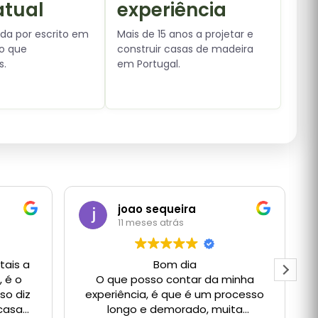
atual
experiência
da por escrito em
Mais de 15 anos a projetar e
to que
construir casas de madeira
s.
em Portugal.
joao sequeira
11 meses atrás
ais a
Bom dia
, é o
O que posso contar da minha
sso diz
experiência, é que é um processo
 casa
longo e demorado, muita