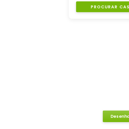
PROCURAR CA
Com um foco contínuo na pe
sustentabilidade, a MF Casas
sinónimo de confiança e ino
proporcionando aos clientes 
onde possam viver momentos
Desenhe aqui
Receba a planta baixa e pe
Desenha