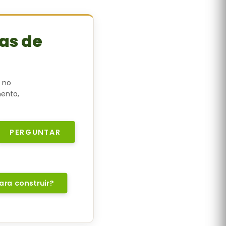
as de
 no
mento,
PERGUNTAR
ara construir?