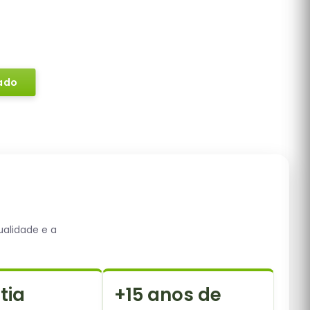
ca fará uma análise detalhada
a personalizada,
sem custos
ado
ualidade e a
tia
+15 anos de