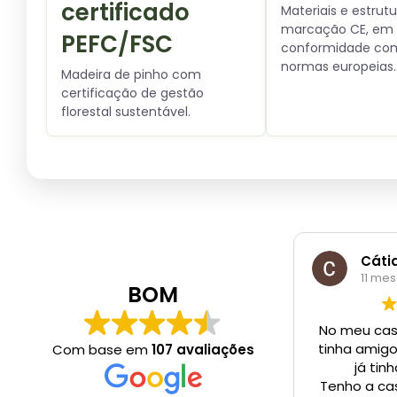
certificado
Materiais e estru
marcação CE, em
PEFC/FSC
conformidade co
normas europeias.
Madeira de pinho com
certificação de gestão
florestal sustentável.
Cáti
11 mes
BOM
No meu caso
tinha amig
Com base em
107 avaliações
já tin
Tenho a ca