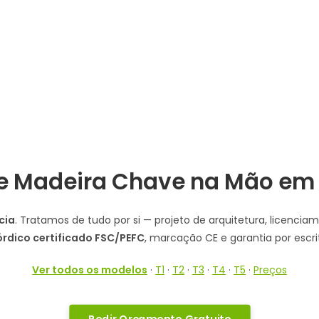
e Madeira Chave na Mão em 
cia
. Tratamos de tudo por si — projeto de arquitetura, lice
órdico certificado FSC/PEFC
, marcação CE e garantia por escri
Ver todos os modelos
·
T1
·
T2
·
T3
·
T4
·
T5
·
Preços
Pedir Orçamento Gratuito