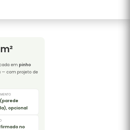
 m²
ricada em
pinho
a — com projeto de
AMENTO
 (parede
la), opcional
O
firmado no