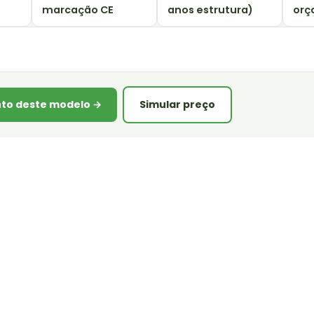
marcação CE
anos estrutura)
orç
to deste modelo →
Simular preço