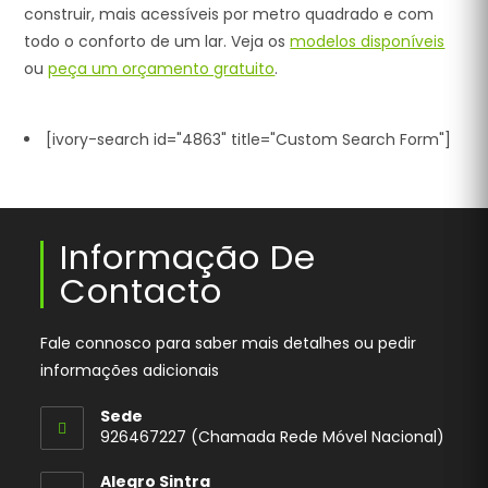
construir, mais acessíveis por metro quadrado e com
todo o conforto de um lar. Veja os
modelos disponíveis
ou
peça um orçamento gratuito
.
[ivory-search id="4863" title="Custom Search Form"]
Informação De
Contacto
Fale connosco para saber mais detalhes ou pedir
informações adicionais
Sede
926467227 (Chamada Rede Móvel Nacional)
Opens
Alegro Sintra
in