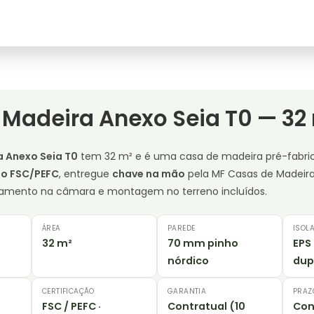
 Madeira Anexo Seia T0 — 32
 Anexo Seia T0
tem 32 m² e é uma casa de madeira pré-fabr
do FSC/PEFC
, entregue
chave na mão
pela MF Casas de Madeir
nciamento na câmara e montagem no terreno incluídos.
ÁREA
PAREDE
ISOL
32 m²
70 mm pinho
EPS
nórdico
dup
CERTIFICAÇÃO
GARANTIA
PRAZ
FSC / PEFC ·
Contratual (10
Con