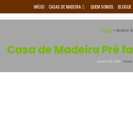
Skip
INÍCIO
CASAS DE MADEIRA
QUEM SOMOS
BLOGUE
to
content
Início
»
Anexo S
Casa de Madeira Pré f
Janeiro 29, 2023 •
Casas 