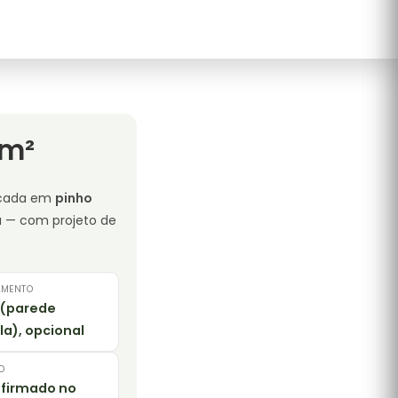
 m²
icada em
pinho
a — com projeto de
AMENTO
 (parede
la), opcional
O
firmado no