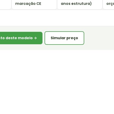
marcação CE
anos estrutura)
orç
to deste modelo →
Simular preço