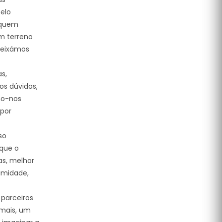
elo
 quem
m terreno
deixámos
s,
os dúvidas,
mo-nos
por
so
que o
as, melhor
imidade,
 parceiros
 mais, um