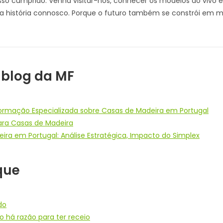
o cumprido. Venha visitar-nos, conhecer os modelos ao vivo e
a história connosco. Porque o futuro também se constrói em m
 blog da MF
formação Especializada sobre Casas de Madeira em Portugal
ra Casas de Madeira
ra em Portugal: Análise Estratégica, Impacto do Simplex
que
do
 há razão para ter receio