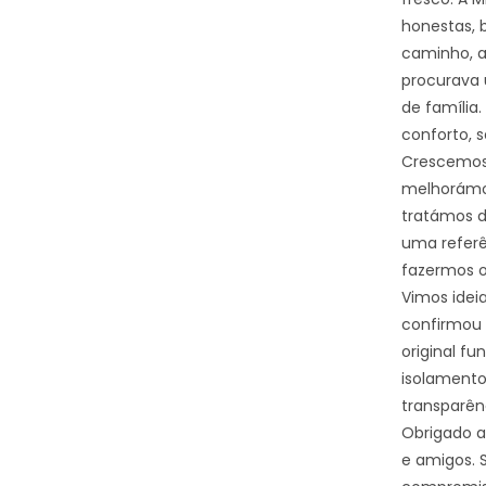
honestas, 
caminho, a
procurava 
de família
conforto, 
Crescemos 
melhorámos
tratámos d
uma referê
fazermos o 
Vimos idei
confirmou 
original f
isolamento
transparên
Obrigado a
e amigos. 