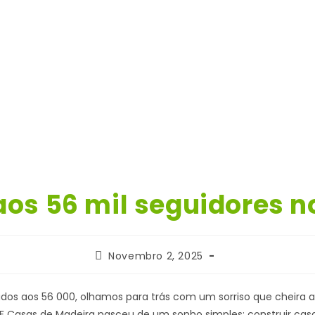
aos 56 mil seguidores n
Post
Novembro 2, 2025
published:
dos aos 56 000, olhamos para trás com um sorriso que cheira a
MF Casas de Madeira nasceu de um sonho simples: construir cas