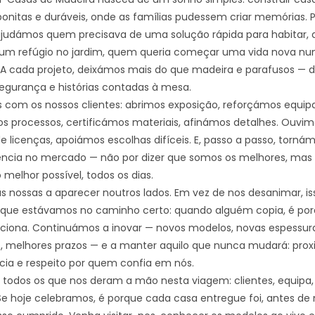
bonitas e duráveis, onde as famílias pudessem criar memórias. P
judámos quem precisava de uma solução rápida para habitar,
um refúgio no jardim, quem queria começar uma vida nova nu
. A cada projeto, deixámos mais do que madeira e parafusos — 
segurança e histórias contadas à mesa.
com os nossos clientes: abrimos exposição, reforçámos equipa
 processos, certificámos materiais, afinámos detalhes. Ouvim
e licenças, apoiámos escolhas difíceis. E, passo a passo, torná
ncia no mercado — não por dizer que somos os melhores, mas 
melhor possível, todos os dias.
as nossas a aparecer noutros lados. Em vez de nos desanimar, is
que estávamos no caminho certo: quando alguém copia, é por
unciona. Continuámos a inovar — novos modelos, novas espessur
, melhores prazos — e a manter aquilo que nunca mudará: prox
cia e respeito por quem confia em nós.
 todos os que nos deram a mão nesta viagem: clientes, equipa,
Se hoje celebramos, é porque cada casa entregue foi, antes de