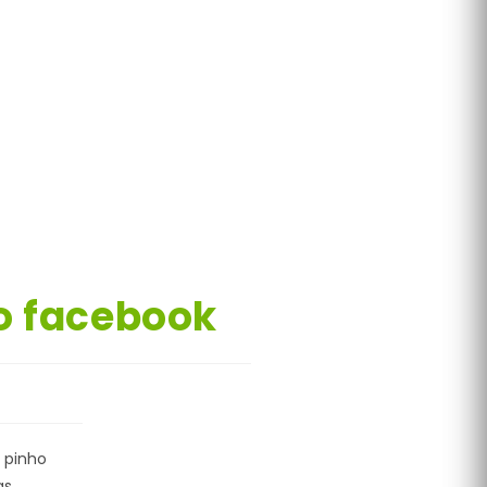
o facebook
 pinho
as