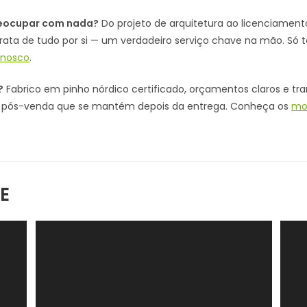
preocupar com nada?
Do projeto de arquitetura ao licenciame
trata de tudo por si — um verdadeiro serviço chave na mão. Só
nnosco
.
?
Fabrico em pinho nórdico certificado, orçamentos claros e tr
ia pós-venda que se mantém depois da entrega. Conheça os
mo
E