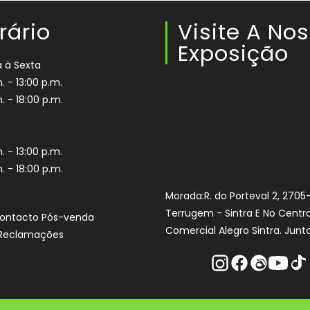
rário
Visite A No
Exposição
 à Sexta
. - 13:00 p.m.
. - 18:00 p.m.
. - 13:00 p.m.
. - 18:00 p.m.
Morada:R. do Porteval 2, 2705
Terrugem - Sintra E No Centr
Contacto Pós-venda
Comercial Alegro Sintra. Junto
e Reclamações
Instagram
Facebook
Threads
Youtube
Tikt