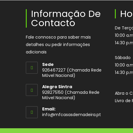
Informação De
Ho
Contacto
De Terça
10:00 a.m
Fale connosco para saber mais
14:30 p.m
detalhes ou pedir informações
adicionais
Sábado
Sede
10:00 a.m
926467227 (Chamada Rede
14:30 p.m
Móvel Nacional)
Opens
Alegro Sintra
in
928275150 (Chamada Rede
Abra o 
your
Móvel Nacional)
Livro d
application
Email:
Opens
info@mfcasasdemadeira.pt
in
your
application