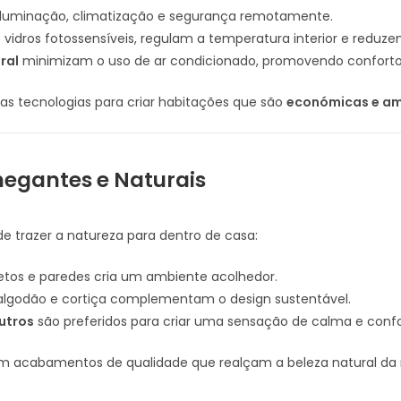
 iluminação, climatização e segurança remotamente.
 vidros fotossensíveis, regulam a temperatura interior e reduz
ral
minimizam o uso de ar condicionado, promovendo conforto 
tas tecnologias para criar habitações que são
económicas e am
hegantes e Naturais
 de trazer a natureza para dentro de casa:
etos e paredes cria um ambiente acolhedor.
algodão e cortiça complementam o design sustentável.
utros
são preferidos para criar uma sensação de calma e confo
m acabamentos de qualidade que realçam a beleza natural da