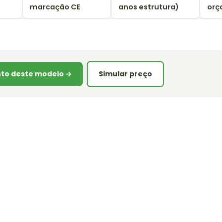
marcação CE
anos estrutura)
orç
to deste modelo →
Simular preço