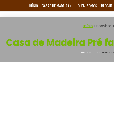
Skip
INÍCIO
CASAS DE MADEIRA
QUEM SOMOS
BLOGUE
to
content
Início
»
Boavista 
Casa de Madeira Pré f
Outubro 18, 2023 •
Casas de 