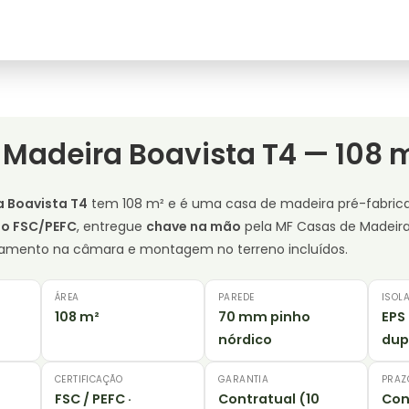
Madeira Boavista T4 — 108 
 Boavista T4
tem 108 m² e é uma casa de madeira pré-fabri
do FSC/PEFC
, entregue
chave na mão
pela MF Casas de Madeir
nciamento na câmara e montagem no terreno incluídos.
ÁREA
PAREDE
ISOL
108 m²
70 mm pinho
EPS
nórdico
dup
CERTIFICAÇÃO
GARANTIA
PRAZ
FSC / PEFC ·
Contratual (10
Con