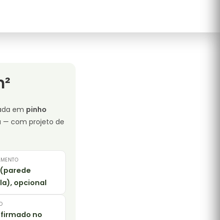
m²
cada em
pinho
a — com projeto de
AMENTO
 (parede
la), opcional
O
firmado no