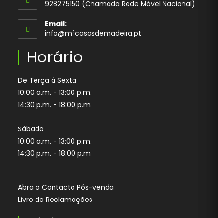
928275150 (Chamada Rede Móvel Nacional)
your
application
Email:
Opens
info@mfcasasdemadeira.pt
in
your
Horário
application
De Terça à Sexta
10:00 a.m. - 13:00 p.m.
14:30 p.m. - 18:00 p.m.
Sábado
10:00 a.m. - 13:00 p.m.
14:30 p.m. - 18:00 p.m.
Abra o Contacto Pós-venda
Livro de Reclamações