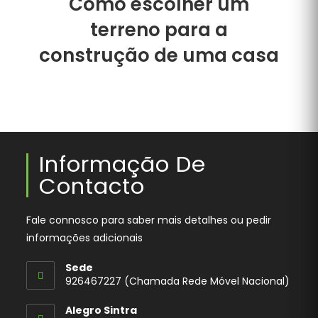
Como escolher um
terreno para a
construção de uma casa
Informação De
Contacto
Fale connosco para saber mais detalhes ou pedir
informações adicionais
Sede
926467227 (Chamada Rede Móvel Nacional)
Opens
Alegro Sintra
in