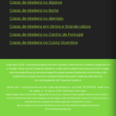
Casas de Madeira no Algarve
Casas de Madeira no Norte
Casas de Madeira no Alentejo
Casas de Madeira em Sintra e Grande Lisboa
Casas de Madeira no Centro de Portugal
Casas de Madeira na Costa Vicentina
Copyright 2026 · O conteúdo deste site tem caráter informativo e reflete a experiência
e o saber-fazer da MF Casas de Madeira. Cada obra é objeto de projeto e confirmação
técnica específicos; os valores e especificações apresentados são indicativos e não
substituem o orçamento e o projeto elaborados pela nossa equipa técnica.
Ver avaliações da MF Casas de Madeira
OSIVA, Lda — nome comercial «MF Casas de Madeira» · NIF/NIPC 517 096 102 · Sede: Rua
de Lisboa, n.º 5, Loja 9, 2765-240 Estoril, Portugal.
Resolução alternativa de litígios de consumo: o consumidor pode recorrer ao CNIACC –
Centro Nacional de Informação e Arbitragem de Conflitos de Consumo (cniacc.pt), à
Plataforma Europeia de Resolução de Litígios em Linha
(ec.europa.eu/consumers/odr) e ao Livro de Reclamações eletrónico
(livroreclamacoes.pt).