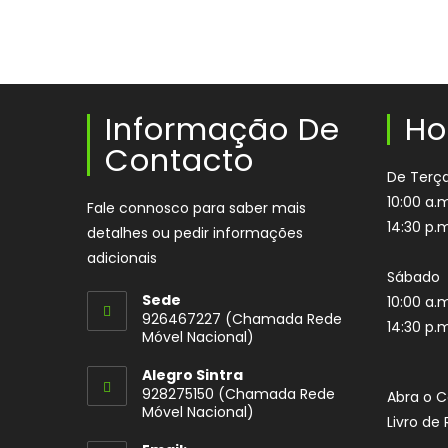
Informação De
Ho
Contacto
De Terça
10:00 a.m
Fale connosco para saber mais
14:30 p.m
detalhes ou pedir informações
adicionais
Sábado
Sede
10:00 a.m
926467227 (Chamada Rede
14:30 p.m
Móvel Nacional)
Opens
Alegro Sintra
in
928275150 (Chamada Rede
Abra o 
your
Móvel Nacional)
Livro d
application