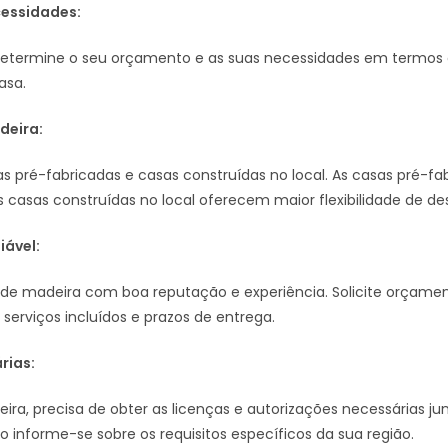
cessidades:
a, determine o seu orçamento e as suas necessidades em termo
asa.
deira:
asas pré-fabricadas e casas construídas no local. As casas pré-
s casas construídas no local oferecem maior flexibilidade de de
iável:
 de madeira com boa reputação e experiência. Solicite orçam
 serviços incluídos e prazos de entrega.
rias:
ra, precisa de obter as licenças e autorizações necessárias ju
so informe-se sobre os requisitos específicos da sua região.