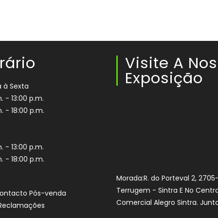
rário
Visite A No
Exposição
 à Sexta
. - 13:00 p.m.
. - 18:00 p.m.
. - 13:00 p.m.
. - 18:00 p.m.
Morada:R. do Porteval 2, 2705
Terrugem - Sintra E No Centr
Contacto Pós-venda
Comercial Alegro Sintra. Junto
e Reclamações