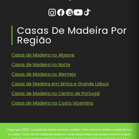
Instagram
Facebook
Threads
Youtube
Tiktok
Casas De Madeira Por
Região
Casas de Madeira no Algarve
Casas de Madeira no Norte
Casas de Madeira no Alentejo
Casas de Madeira em Sintra e Grande Lisboa
Casas de Madeira no Centro de Portugal
Casas de Madeira na Costa Vicentina
Copyright 2026 · O conteúdo deste site tem caráter informativo e reflete a experiência
e o saber-fazer da MF Casas de Madeira. Cada obra é objeto de projeto e confirmação
técnica específicos; os valores e especificações apresentados são indicativos e não