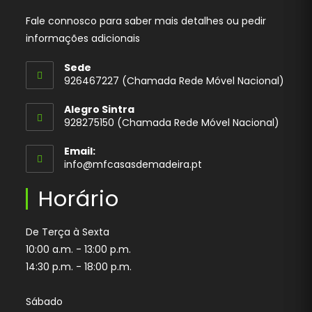
Fale connosco para saber mais detalhes ou pedir
informações adicionais
Sede
926467227 (Chamada Rede Móvel Nacional)
Opens
Alegro Sintra
in
928275150 (Chamada Rede Móvel Nacional)
your
application
Email:
Opens
info@mfcasasdemadeira.pt
in
your
Horário
application
De Terça à Sexta
10:00 a.m. - 13:00 p.m.
14:30 p.m. - 18:00 p.m.
Sábado