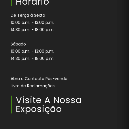
Horário
application
De Terça à Sexta
10:00 a.m. - 13:00 p.m.
14:30 p.m. - 18:00 p.m.
Sábado
10:00 a.m. - 13:00 p.m.
14:30 p.m. - 18:00 p.m.
Abra o Contacto Pós-venda
Livro de Reclamações
Visite A Nossa
Exposição