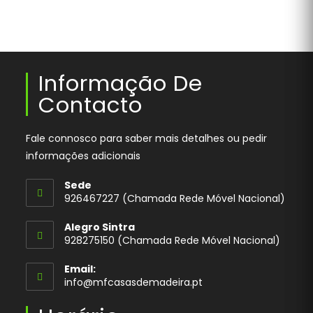
Informação De
Contacto
Fale connosco para saber mais detalhes ou pedir
informações adicionais
Sede
926467227 (Chamada Rede Móvel Nacional)
Opens
Alegro Sintra
in
928275150 (Chamada Rede Móvel Nacional)
your
application
Email:
Opens
info@mfcasasdemadeira.pt
in
your